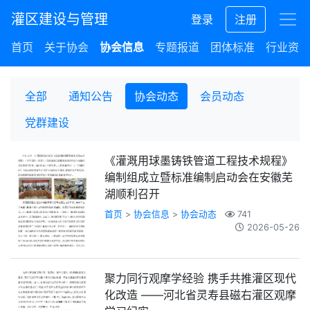
灌区建设与管理
登录
注册
首页
关于协会
协会信息
专题报道
团体标准
行业资讯
全部
通知公告
协会动态
会员动态
党群建设
《灌溉用球墨铸铁管道工程技术规程》
编制组成立暨标准编制启动会在安徽芜
湖顺利召开
首页
>
协会信息
>
协会动态
741
2026-05-26
聚力同行观摩学经验 携手共推灌区现代
化改造 ——河北省灵寿县磁右灌区观摩