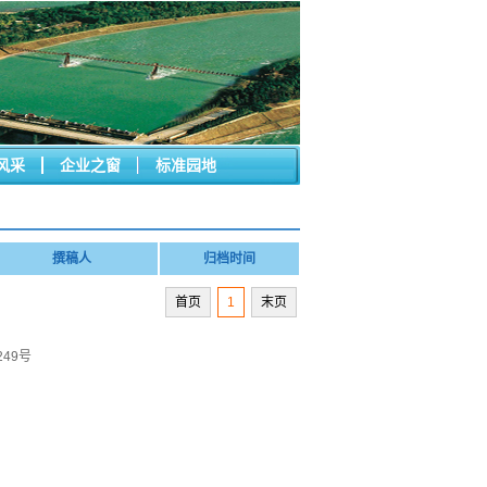
风采
企业之窗
标准园地
撰稿人
归档时间
首页
1
末页
249号