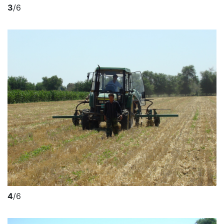
3
/6
4
/6