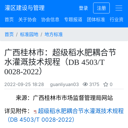
灌区建设与管理
登录
注册
首页
关于协会
协会信息
专题报道
团体标准
行业资讯
首页
标准园地
地方标准
广西桂林市：超级稻水肥耦合节
水灌溉技术规程（DB 4503/T
0028-2022）
2022-09-25 18:28
guanliyuan03
3175
0
来源：广西桂林市市场监督管理局网站
详见附件：
超级稻水肥耦合节水灌溉技术规程
DB 4503/T 0028-2022
（
）