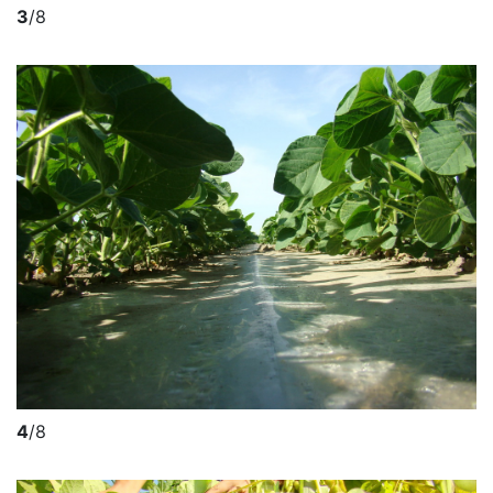
3
/8
4
/8