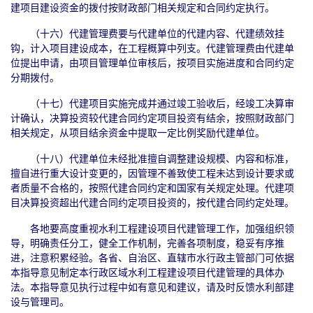
建项目建设资金的拨付按财政部门相关规定和合同约定执行。
（十六）代建管理费要与代建单位的代建内容、代建绩效挂
钩，计入项目建设成本，在工程概算中列支。代建管理费由代建单
位提出申请，由项目管理单位审核后，按项目实施进度和合同约定
分期拨付。
（十七）代建项目实施完成并通过竣工验收后，经竣工决算审
计确认，决算投资较代建合同约定项目投资有结余，按照财政部门
相关规定，从项目结余资金中提取一定比例奖励代建单位。
（十八）代建单位未经批准擅自调整建设规模、内容和标准，
擅自进行重大设计变更的，因管理不善致使工程未达到设计要求或
者质量不合格的，按照代建合同约定和国家有关规定处理。代建项
目决算投资超出代建合同约定项目投资的，按代建合同约定处理。
各地要高度重视水利工程建设项目代建管理工作，加强组织领
导，明确责任分工，健全工作机制，完善各项制度，稳妥有序推
进，注意积累经验。各省、自治区、直辖市水行政主管部门可依据
本指导意见制定本行政区域水利工程建设项目代建管理的具体办
法。本指导意见执行过程中如有意见和建议，请及时反馈水利部建
设与管理司。