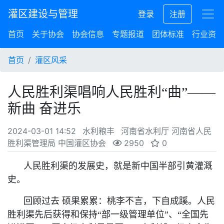
灌区建设与管理
登录
注册
首页
关于协会
协会信息
专题报道
团体标准
行业资讯
首页
灌区风采
人民胜利渠唱响人民胜利“曲”——
新曲 奋进乐
2024-03-01 14:52
水利粮丰
河南省水利厅 河南省人民
胜利渠管理局 中国灌区协会
2950
0
人民胜利渠的发展史，就是新中国半部引黄灌溉
史。
回顾过去 硕果累累：桃李不言，下自成蹊。人民
胜利渠先后获得和保持
“
部一级管理单位
”
、
“
全国先