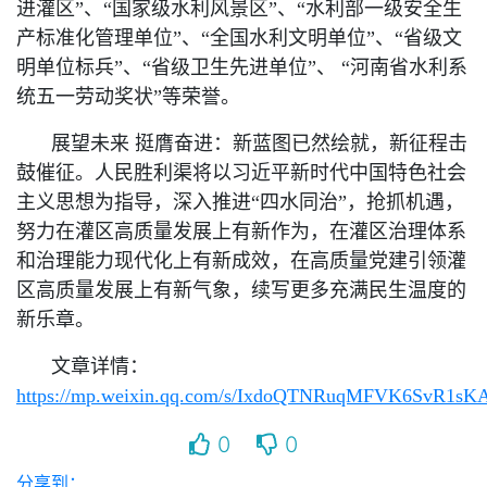
进灌区
”
、
“
国家级水利风景区
”
、“水利部一级安全生
产标准化管理单位
”
、“全国水利文明单位
”
、“省级文
明单位标兵
”
、“省级卫生先进单位
”
、 “河南省水利系
统五一劳动奖状
”
等荣誉。
展望未来 挺膺奋进：新蓝图已然绘就，新征程击
鼓催征。人民胜利渠将以习近平新时代中国特色社会
主义思想为指导，深入推进“四水同治
”
，抢抓机遇，
努力在灌区高质量发展上有新作为，在灌区治理体系
和治理能力现代化上有新成效，在高质量党建引领灌
区高质量发展上有新气象，续写更多充满民生温度的
新乐章。
文章详情：
https://mp.weixin.qq.com/s/IxdoQTNRuqMFVK6SvR1sK
0
0
分享到：